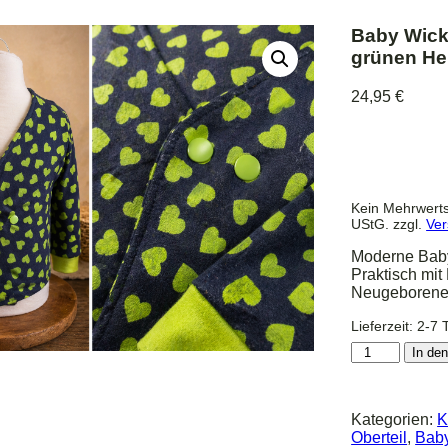
Baby Wick
grünen He
24,95
€
Kein Mehrwerts
UStG.
zzgl.
Ver
Moderne Baby
Praktisch mit
Neugeborene
Lieferzeit:
2-7 
Baby
In de
Wickeljacke
„Lime
Love“
Kategorien:
K
–
Oberteil
,
Bab
Dunkelblau