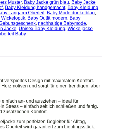
erz Muster
,
Baby Jacke grün blau
,
Baby Jacke
pf
,
Baby Kleidung handgemacht
,
Baby Kleidung
aby Langarm Oberteil
,
Baby Mode dunkelblau
,
 Wickeloptik
,
Baby Outfit modern
,
Baby
Geburtsgeschenk
,
nachhaltige Babymode
,
n Jacke
,
Unisex Baby Kleidung
,
Wickeljacke
berteil Baby
nt verspieltes Design mit maximalem Komfort.
 Herzmotiven und sorgt für einen trendigen, aber
einfach an- und ausziehen – ideal für
Stress – einfach seitlich schließen und fertig.
 zusätzlichen Komfort.
acke zum perfekten Begleiter für Alltag,
 Oberteil wird garantiert zum Lieblingsstück.