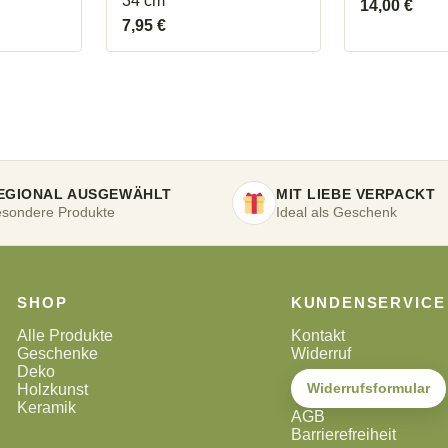
34 cm
14,00
€
7,95
€
EGIONAL AUSGEWÄHLT
MIT LIEBE VERPACKT
sondere Produkte
Ideal als Geschenk
SHOP
KUNDENSERVICE
Alle Produkte
Kontakt
Geschenke
Widerruf
Deko
Widerrufsformular
Holzkunst
Keramik
AGB
Barrierefreiheit