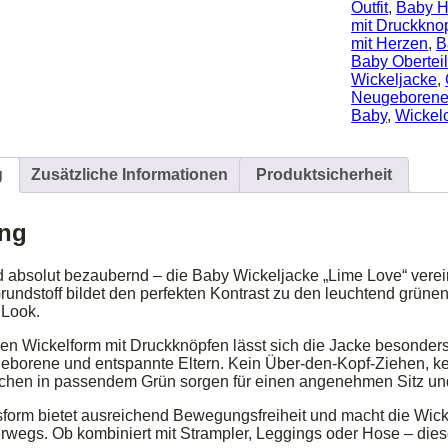
Outfit
,
Baby H
mit
mit Druckkno
grünen
mit Herzen
,
B
Herzen
Baby Oberteil
Menge
Wickeljacke
,
Neugeborene
Baby
,
Wickelo
g
Zusätzliche Informationen
Produktsicherheit
ung
d absolut bezaubernd – die Baby Wickeljacke „Lime Love“ verei
undstoff bildet den perfekten Kontrast zu den leuchtend grünen
 Look.
en Wickelform mit Druckknöpfen lässt sich die Jacke besonders 
borene und entspannte Eltern. Kein Über-den-Kopf-Ziehen, kein 
hen in passendem Grün sorgen für einen angenehmen Sitz und
rm bietet ausreichend Bewegungsfreiheit und macht die Wickelj
wegs. Ob kombiniert mit Strampler, Leggings oder Hose – dieses