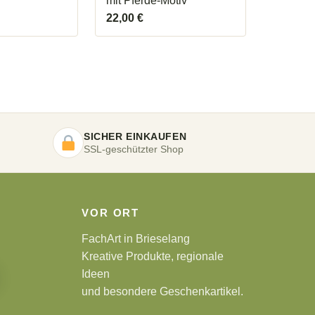
mit Pferde-Motiv
22,00
€
SICHER EINKAUFEN
SSL-geschützter Shop
VOR ORT
FachArt in Brieselang
Kreative Produkte, regionale
Ideen
und besondere Geschenkartikel.