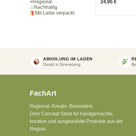
24,95
€
⌖
Regional
Nachhaltig
♧
Mit Liebe verpackt
ABHOLUNG IM LADEN
R
Direkt in Brieselang
Be
FachArt
Regional. Kreativ. Besonders.
Dein Concept Store für handgemachte,
kreative und ausgewählte Produkte aus der
Region.