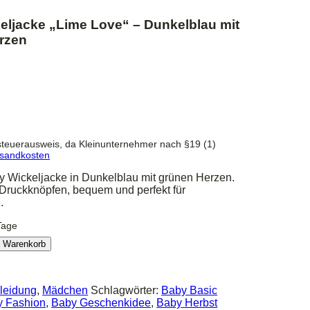
eljacke „Lime Love“ – Dunkelblau mit
rzen
teuerausweis, da Kleinunternehmer nach §19 (1)
sandkosten
 Wickeljacke in Dunkelblau mit grünen Herzen.
 Druckknöpfen, bequem und perfekt für
.
Tage
n Warenkorb
leidung
,
Mädchen
Schlagwörter:
Baby Basic
y Fashion
,
Baby Geschenkidee
,
Baby Herbst