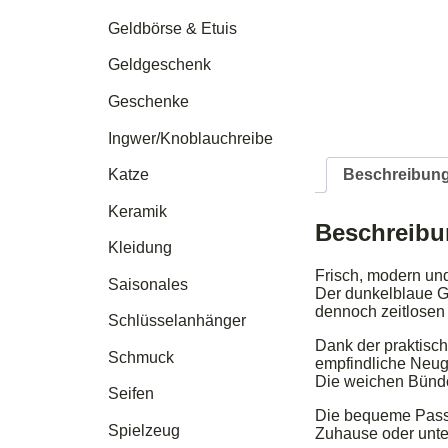
Geldbörse & Etuis
Geldgeschenk
Geschenke
Ingwer/Knoblauchreibe
Beschreibun
Katze
Keramik
Beschreib
Kleidung
Frisch, modern un
Saisonales
Der dunkelblaue Gr
dennoch zeitlosen
Schlüsselanhänger
Dank der praktisch
Schmuck
empfindliche Neuge
Die weichen Bündc
Seifen
Die bequeme Passfo
Spielzeug
Zuhause oder unter