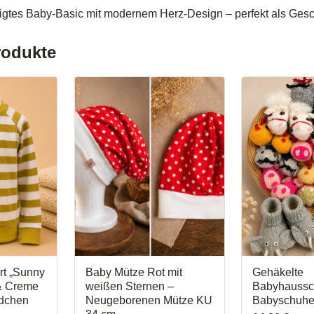
rtigtes Baby-Basic mit modernem Herz-Design – perfekt als Gesc
rodukte
Dieses
Produkt
weist
mehrere
Varianten
auf.
Die
Optionen
können
auf
der
Produktseite
gewählt
werden
rt „Sunny
Baby Mütze Rot mit
Gehäkelte
 & Creme
weißen Sternen –
Babyhaussc
ndchen
Neugeborenen Mütze KU
Babyschuh