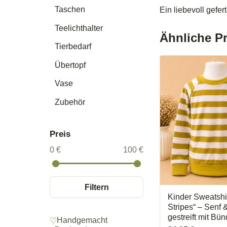
Taschen
Ein liebevoll gefe
Teelichthalter
Ähnliche P
Tierbedarf
Übertopf
Vase
Zubehör
Preis
0 €
100 €
Filtern
Kinder Sweatshi
Stripes“ – Senf
gestreift mit Bü
Handgemacht
♡