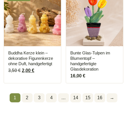
Buddha Kerze klein –
Bunte Glas-Tulpen im
dekorative Figurenkerze
Blumentopf –
ohne Duft, handgefertigt
handgefertigte
Glasdekoration
Ursprünglicher
Aktueller
3,50
€
2,00
€
Preis
Preis
16,00
€
war:
ist:
3,50 €
2,00 €.
1
2
3
4
…
14
15
16
→