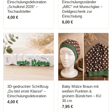
Einschulungsdekoration
Einschulungsständer
werden
werden
„Schulkind 2026“ –
„ABC“ mit Wunschglas –
Tischaufsteller
Geldgeschenk zur
Einschulung
4,00
€
6,00
€
3D-gedruckter Schriftzug
Baby Mütze Braun mit
„Du bist erste Klasse“ –
weißen Punkten &
Einschulungsdekoration
grünem Bündchen – KU
30 cm
4,00
€
7,95
€