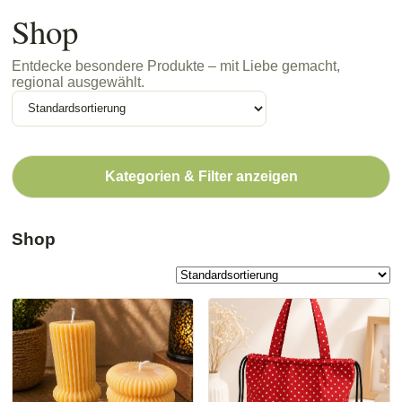
Shop
Entdecke besondere Produkte – mit Liebe gemacht,
regional ausgewählt.
Kategorien & Filter anzeigen
Shop
Dieses
Produkt
weist
mehrere
Varianten
auf.