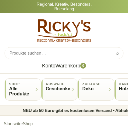
Regional. Kreativ. Besonders.
Brieselang
⌕
Konto
Warenkorb
0
SHOP
AUSWAHL
ZUHAUSE
HAN
Alle
Geschenke
Deko
Hol
Produkte
NEU ab 50 Euro gibt es kostenlosen Versand • Abholung 
Startseite
›
Shop