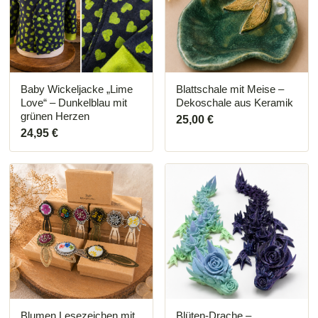
Baby Wickeljacke „Lime
Blattschale mit Meise –
Love“ – Dunkelblau mit
Dekoschale aus Keramik
grünen Herzen
25,00
€
24,95
€
Dieses
Dieses
Produkt
Produkt
weist
weist
mehrere
mehrere
Varianten
Varianten
auf.
auf.
Die
Die
Optionen
Optionen
können
können
auf
auf
der
der
Produktseite
Produktseite
Blumen Lesezeichen mit
Blüten-Drache –