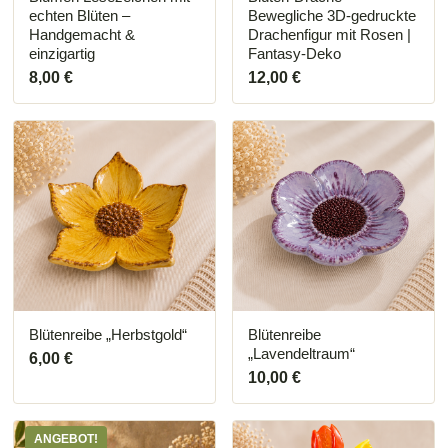
gewählt
gewählt
echten Blüten –
Bewegliche 3D-gedruckte
werden
werden
Handgemacht &
Drachenfigur mit Rosen |
einzigartig
Fantasy-Deko
8,00
€
12,00
€
Blütenreibe „Herbstgold“
Blütenreibe
„Lavendeltraum“
6,00
€
10,00
€
ANGEBOT!