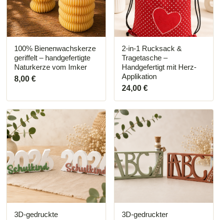
Die
Optionen
können
auf
der
Produktseite
100% Bienenwachskerze
2-in-1 Rucksack &
gewählt
geriffelt – handgefertigte
Tragetasche –
werden
Naturkerze vom Imker
Handgefertigt mit Herz-
Applikation
8,00
€
24,00
€
Dieses
Dieses
Produkt
Produkt
weist
weist
mehrere
mehrere
Varianten
Varianten
auf.
auf.
Die
Die
Optionen
Optionen
können
können
auf
auf
der
der
Produktseite
Produktseite
3D-gedruckte
3D-gedruckter
gewählt
gewählt