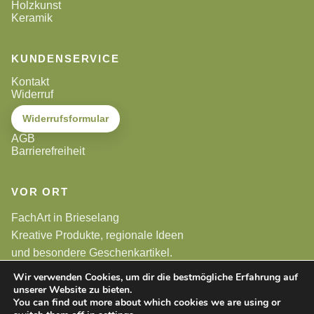
Holzkunst
Keramik
KUNDENSERVICE
Kontakt
Widerruf
Widerrufsformular
AGB
Barrierefreiheit
VOR ORT
FachArt in Brieselang
Kreative Produkte, regionale Ideen
und besondere Geschenkartikel.
Wir verwenden Cookies, um dir die bestmögliche Erfahrung auf
unserer Website zu bieten.
Alle Preise sind Endpreise. Gemäß §19 UStG wird keine
Umsatzsteuer berechnet.
You can find out more about which cookies we are using or