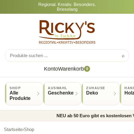
Regional. Kreativ. Besonders.
Brieselang
⌕
Konto
Warenkorb
0
SHOP
AUSWAHL
ZUHAUSE
HAN
Alle
Geschenke
Deko
Hol
Produkte
NEU ab 50 Euro gibt es kostenlosen V
Startseite
›
Shop