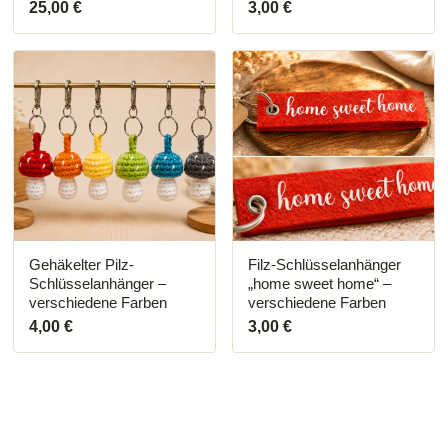
25,00
€
3,00
€
Dieses
Produkt
weist
mehrere
Varianten
auf.
Die
Optionen
können
auf
der
Produktseite
Gehäkelter Pilz-
Filz-Schlüsselanhänger
gewählt
Schlüsselanhänger –
„home sweet home“ –
werden
verschiedene Farben
verschiedene Farben
4,00
€
3,00
€