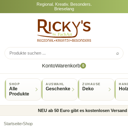
Regional. Kreativ. Besonders.
Brieselang
⌕
Konto
Warenkorb
0
SHOP
AUSWAHL
ZUHAUSE
HAN
Alle
Geschenke
Deko
Hol
Produkte
NEU ab 50 Euro gibt es kostenlosen Versand • A
Startseite
›
Shop