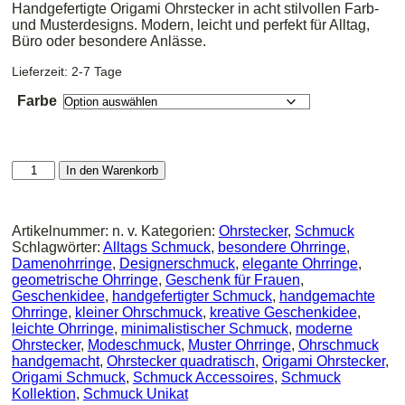
Handgefertigte Origami Ohrstecker in acht stilvollen Farb-
und Musterdesigns. Modern, leicht und perfekt für Alltag,
Büro oder besondere Anlässe.
Lieferzeit:
2-7 Tage
Farbe
Origami
In den Warenkorb
Ohrstecker
Elegance
Kollektion
Artikelnummer:
n. v.
Kategorien:
Ohrstecker
,
Schmuck
–
Schlagwörter:
Alltags Schmuck
,
besondere Ohrringe
,
Handgefertigte
Damenohrringe
,
Designerschmuck
,
elegante Ohrringe
,
geometrische
geometrische Ohrringe
,
Geschenk für Frauen
,
Ohrringe
Geschenkidee
,
handgefertigter Schmuck
,
handgemachte
in
Ohrringe
,
kleiner Ohrschmuck
,
kreative Geschenkidee
,
8
leichte Ohrringe
,
minimalistischer Schmuck
,
moderne
Farbvarianten
Ohrstecker
,
Modeschmuck
,
Muster Ohrringe
,
Ohrschmuck
Menge
handgemacht
,
Ohrstecker quadratisch
,
Origami Ohrstecker
,
Origami Schmuck
,
Schmuck Accessoires
,
Schmuck
Kollektion
,
Schmuck Unikat