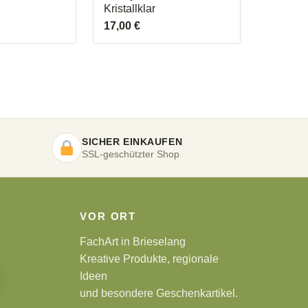
Kristallklar
17,00
€
SICHER EINKAUFEN
SSL-geschützter Shop
VOR ORT
FachArt in Brieselang
Kreative Produkte, regionale
Ideen
und besondere Geschenkartikel.