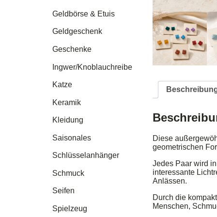
Geldbörse & Etuis
Geldgeschenk
Geschenke
Ingwer/Knoblauchreibe
Katze
Beschreibun
Keramik
Beschreib
Kleidung
Saisonales
Diese außergewöhn
geometrischen Form
Schlüsselanhänger
Jedes Paar wird in 
interessante Licht
Schmuck
Anlässen.
Seifen
Durch die kompakt
Menschen, Schmuc
Spielzeug