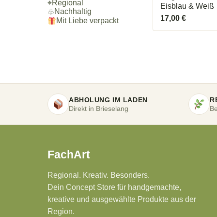
⌖
Regional
Eisblau & Weiß
Nachhaltig
♧
17,00
€
Mit Liebe verpackt
ABHOLUNG IM LADEN
R
Direkt in Brieselang
Be
FachArt
Regional. Kreativ. Besonders.
Dein Concept Store für handgemachte,
kreative und ausgewählte Produkte aus der
Region.