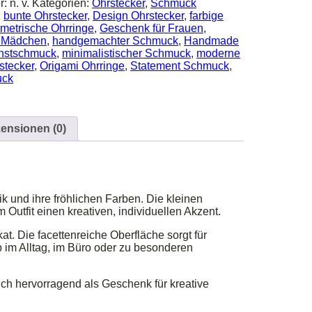
r:
n. v.
Kategorien:
Ohrstecker
,
Schmuck
:
bunte Ohrstecker
,
Design Ohrstecker
,
farbige
metrische Ohrringe
,
Geschenk für Frauen
,
r Mädchen
,
handgemachter Schmuck
,
Handmade
nstschmuck
,
minimalistischer Schmuck
,
moderne
stecker
,
Origami Ohrringe
,
Statement Schmuck
,
uck
ensionen (0)
 und ihre fröhlichen Farben. Die kleinen
Outfit einen kreativen, individuellen Akzent.
at. Die facettenreiche Oberfläche sorgt für
b im Alltag, im Büro oder zu besonderen
ch hervorragend als Geschenk für kreative