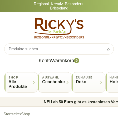
Regional. Kreativ. Besonders.
Brieselang
⌕
Konto
Warenkorb
0
SHOP
AUSWAHL
ZUHAUSE
HAN
Alle
Geschenke
Deko
Hol
Produkte
NEU ab 50 Euro gibt es kostenlosen Versa
Startseite
›
Shop