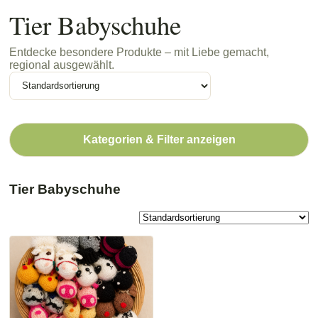
Tier Babyschuhe
Entdecke besondere Produkte – mit Liebe gemacht,
regional ausgewählt.
Kategorien & Filter anzeigen
Tier Babyschuhe
Dieses
Produkt
weist
mehrere
Varianten
auf.