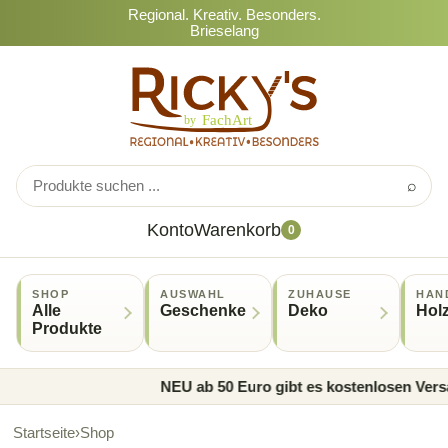
Regional. Kreativ. Besonders.
Brieselang
⌕
Konto
Warenkorb
0
SHOP
AUSWAHL
ZUHAUSE
HAN
Alle
Geschenke
Deko
Hol
Produkte
NEU ab 50 Euro gibt es kostenlosen Versa
Startseite
›
Shop