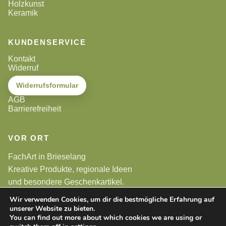
Holzkunst
Keramik
KUNDENSERVICE
Kontakt
Widerruf
Widerrufsformular
AGB
Barrierefreiheit
VOR ORT
FachArt in Brieselang
Kreative Produkte, regionale Ideen
und besondere Geschenkartikel.
Wir verwenden Cookies, um dir die bestmögliche Erfahrung auf
unserer Website zu bieten.
Alle Preise sind Endpreise. Gemäß §19 UStG wird keine
Umsatzsteuer berechnet.
You can find out more about which cookies we are using or