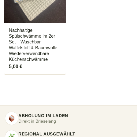
Die
Optionen
können
auf
der
Produktseite
Nachhaltige
gewählt
Spülschwämme im 2er
werden
Set – Waschbar,
Waffelstoff & Baumwolle –
Wiederverwendbare
Küchenschwämme
5,00
€
ABHOLUNG IM LADEN
Direkt in Brieselang
REGIONAL AUSGEWÄHLT