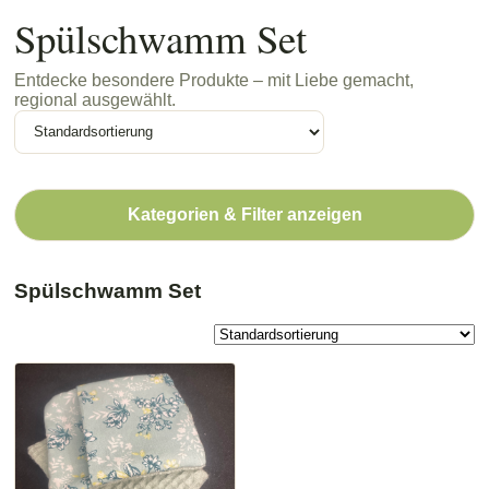
Spülschwamm Set
Entdecke besondere Produkte – mit Liebe gemacht,
regional ausgewählt.
Kategorien & Filter anzeigen
Spülschwamm Set
Dieses
Produkt
weist
mehrere
Varianten
auf.