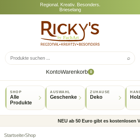
Regional. Kreativ. Besonders.
Brieselang
⌕
Konto
Warenkorb
0
SHOP
AUSWAHL
ZUHAUSE
HAN
Alle
Geschenke
Deko
Hol
Produkte
NEU ab 50 Euro gibt es kostenlosen Ve
Startseite
›
Shop