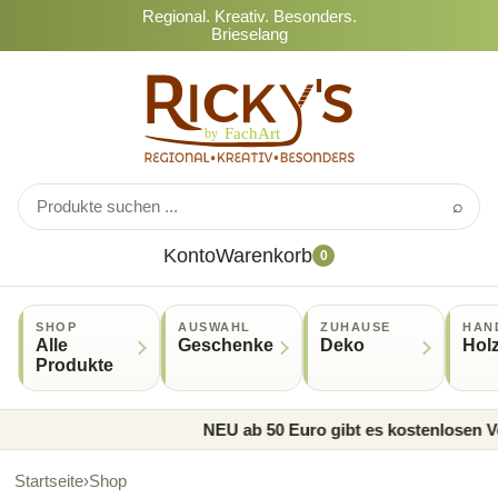
Regional. Kreativ. Besonders.
Brieselang
⌕
Konto
Warenkorb
0
SHOP
AUSWAHL
ZUHAUSE
HAN
Alle
Geschenke
Deko
Hol
Produkte
NEU ab 50 Euro gibt es kostenlosen Ve
Startseite
›
Shop