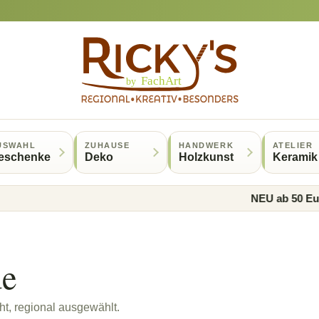
USWAHL
ZUHAUSE
HANDWERK
ATELIER
eschenke
Deko
Holzkunst
Keramik
NEU ab 50 Euro gibt 
de
t, regional ausgewählt.