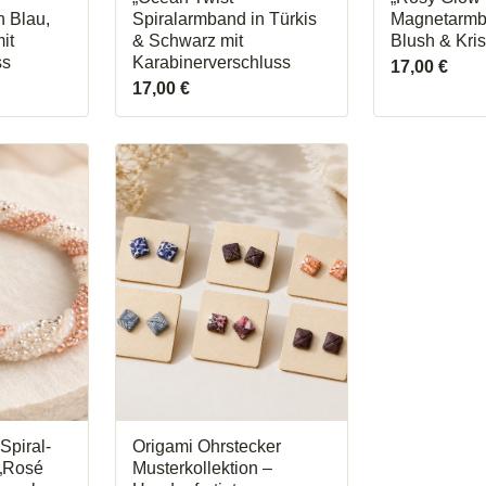
n Blau,
Spiralarmband in Türkis
Magnetarmb
it
& Schwarz mit
Blush & Kris
ss
Karabinerverschluss
17,00
€
17,00
€
Dieses
Produkt
weist
mehrere
Varianten
auf.
Die
Optionen
können
auf
der
Produktseite
gewählt
werden
Spiral-
Origami Ohrstecker
„Rosé
Musterkollektion –