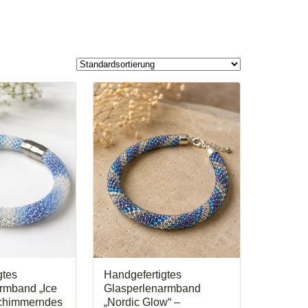
gtes
Handgefertigtes
rmband „Ice
Glasperlenarmband
Schimmerndes
„Nordic Glow“ –