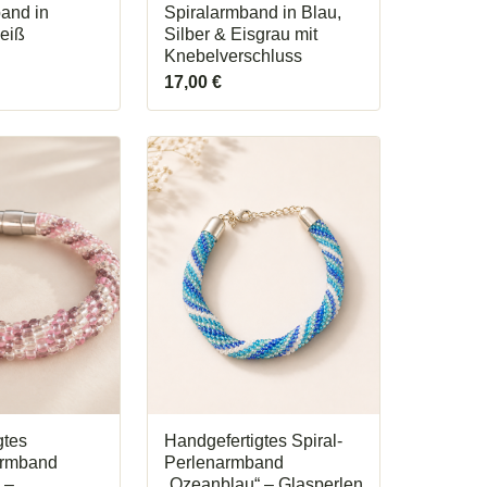
and in
Spiralarmband in Blau,
eiß
Silber & Eisgrau mit
Knebelverschluss
17,00
€
gtes
Handgefertigtes Spiral-
armband
Perlenarmband
 –
„Ozeanblau“ – Glasperlen