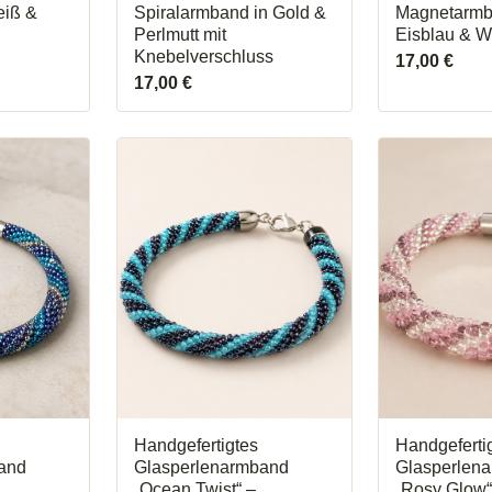
eiß &
Spiralarmband in Gold &
Magnetarmb
Perlmutt mit
Eisblau & W
Knebelverschluss
17,00
€
17,00
€
Handgefertigtes
Handgeferti
and
Glasperlenarmband
Glasperlen
„Ocean Twist“ –
„Rosy Glow“