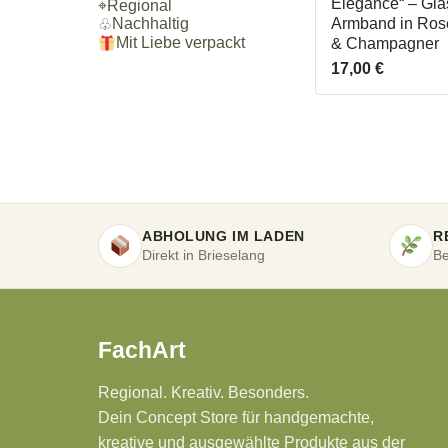
Elegance“ – Gla
⌖
Regional
Armband in Ros
Nachhaltig
♧
Mit Liebe verpackt
& Champagner
17,00
€
ABHOLUNG IM LADEN
R
Direkt in Brieselang
Be
FachArt
Regional. Kreativ. Besonders.
Dein Concept Store für handgemachte,
kreative und ausgewählte Produkte aus der