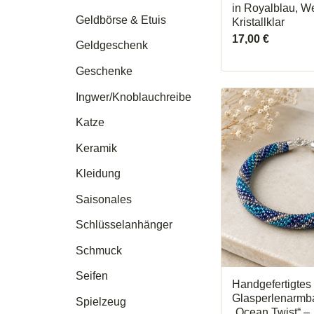
in Royalblau, W
Geldbörse & Etuis
Kristallklar
17,00
€
Geldgeschenk
Geschenke
Ingwer/Knoblauchreibe
Katze
Keramik
Kleidung
Saisonales
Schlüsselanhänger
Schmuck
Seifen
Handgefertigtes
Glasperlenarmb
Spielzeug
„Ocean Twist“ –