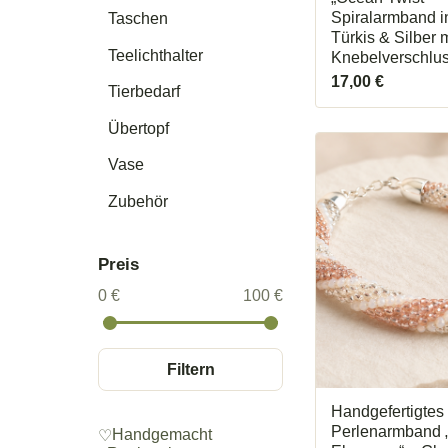
Spiralarmband i
Taschen
Türkis & Silber m
Teelichthalter
Knebelverschlu
17,00
€
Tierbedarf
Übertopf
Vase
Zubehör
Preis
0 €
100 €
Filtern
Handgefertigtes 
Perlenarmband 
Handgemacht
♡