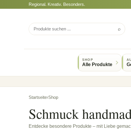
Regional. Kreativ. Besonders.
⌕
SHOP
A
Alle Produkte
G
Startseite
›
Shop
Schmuck handma
Entdecke besondere Produkte – mit Liebe gemach