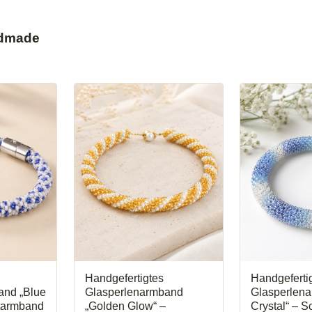
dmade
Handgefertigtes
Handgeferti
and „Blue
Glasperlenarmband
Glasperlena
tarmband
„Golden Glow“ –
Crystal“ – 