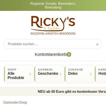
Regional. Kreativ. Besonders.
Brieselang
⌕
Konto
Warenkorb
0
SHOP
AUSWAHL
ZUHAUSE
HAN
Alle
Geschenke
Deko
Hol
Produkte
NEU ab 50 Euro gibt es kostenlosen Versan
Startseite
›
Shop