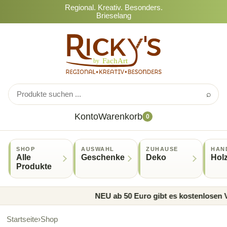
Regional. Kreativ. Besonders.
Brieselang
⌕
Konto
Warenkorb
0
SHOP
AUSWAHL
ZUHAUSE
HAN
Alle
Geschenke
Deko
Hol
Produkte
NEU ab 50 Euro gibt es kostenlosen V
Startseite
›
Shop