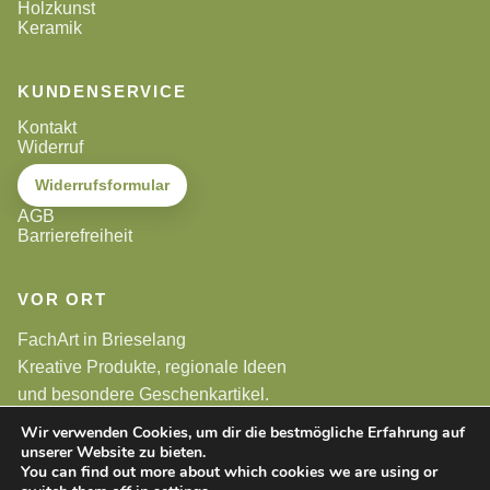
Holzkunst
Keramik
KUNDENSERVICE
Kontakt
Widerruf
Widerrufsformular
AGB
Barrierefreiheit
VOR ORT
FachArt in Brieselang
Kreative Produkte, regionale Ideen
und besondere Geschenkartikel.
Wir verwenden Cookies, um dir die bestmögliche Erfahrung auf
unserer Website zu bieten.
Alle Preise sind Endpreise. Gemäß §19 UStG wird keine
Umsatzsteuer berechnet.
You can find out more about which cookies we are using or