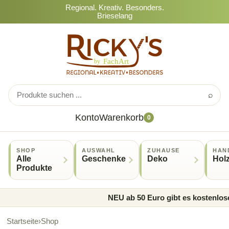
Regional. Kreativ. Besonders.
Brieselang
⌕
Konto
Warenkorb
0
SHOP
AUSWAHL
ZUHAUSE
HAN
Alle
Geschenke
Deko
Hol
Produkte
NEU ab 50 Euro gibt es kostenlose
Startseite
›
Shop