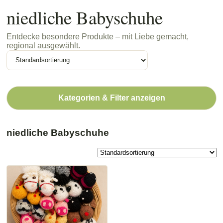
niedliche Babyschuhe
Entdecke besondere Produkte – mit Liebe gemacht,
regional ausgewählt.
Kategorien & Filter anzeigen
niedliche Babyschuhe
Dieses
Produkt
weist
mehrere
Varianten
auf.