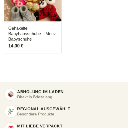
Die
Optionen
können
auf
der
Produktseite
Gehäkelte
gewählt
Babyhausschuhe – Motiv
werden
Babyschuhe
14,00
€
ABHOLUNG IM LADEN
Direkt in Brieselang
REGIONAL AUSGEWÄHLT
Besondere Produkte
MIT LIEBE VERPACKT