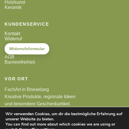
Holzkunst
Keramik
KUNDENSERVICE
Kontakt
Widerruf
Widerrufsformular
AGB
Barrierefreiheit
VOR ORT
FachArt in Brieselang
Kreative Produkte, regionale Ideen
und besondere Geschenkartikel.
Wir verwenden Cookies, um dir die bestmögliche Erfahrung auf
unserer Website zu bieten.
Alle Preise sind Endpreise. Gemäß §19 UStG wird keine
Umsatzsteuer berechnet.
You can find out more about which cookies we are using or