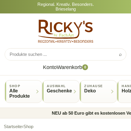
Regional. Kreativ. Besonders.
Brieselang
⌕
Konto
Warenkorb
0
SHOP
AUSWAHL
ZUHAUSE
HAN
Alle
Geschenke
Deko
Hol
Produkte
NEU ab 50 Euro gibt es kostenlosen Ver
Startseite
›
Shop