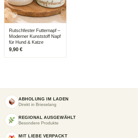
Die
Optionen
können
auf
der
Produktseite
Rutschfester Futternapf –
gewählt
Moderner Kunststoff Napf
werden
für Hund & Katze
9,90
€
ABHOLUNG IM LADEN
Direkt in Brieselang
REGIONAL AUSGEWÄHLT
Besondere Produkte
MIT LIEBE VERPACKT