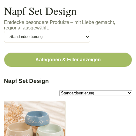
Napf Set Design
Entdecke besondere Produkte – mit Liebe gemacht,
regional ausgewählt.
Kategorien & Filter anzeigen
Napf Set Design
Dieses
Produkt
weist
mehrere
Varianten
auf.