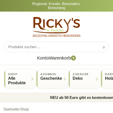
Regional. Kreativ. Besonders.
Brieselang
⌕
Konto
Warenkorb
0
SHOP
AUSWAHL
ZUHAUSE
HAN
Alle
Geschenke
Deko
Hol
Produkte
NEU ab 50 Euro gibt es kostenlosen 
Startseite
›
Shop