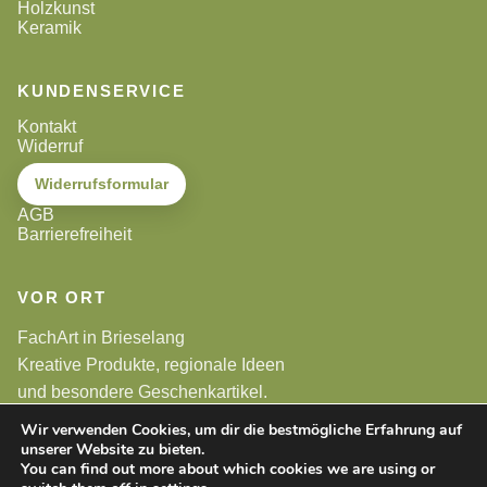
Holzkunst
Keramik
KUNDENSERVICE
Kontakt
Widerruf
Widerrufsformular
AGB
Barrierefreiheit
VOR ORT
FachArt in Brieselang
Kreative Produkte, regionale Ideen
und besondere Geschenkartikel.
Wir verwenden Cookies, um dir die bestmögliche Erfahrung auf
unserer Website zu bieten.
Alle Preise sind Endpreise. Gemäß §19 UStG wird keine
Umsatzsteuer berechnet.
You can find out more about which cookies we are using or