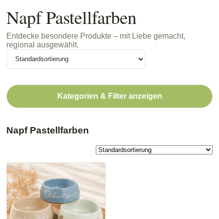
Napf Pastellfarben
Entdecke besondere Produkte – mit Liebe gemacht,
regional ausgewählt.
Kategorien & Filter anzeigen
Napf Pastellfarben
Dieses
Produkt
weist
mehrere
Varianten
auf.