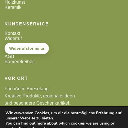
Holzkunst
Keramik
KUNDENSERVICE
Kontakt
Widerruf
Widerrufsformular
AGB
Barrierefreiheit
VOR ORT
FachArt in Brieselang
Kreative Produkte, regionale Ideen
und besondere Geschenkartikel.
Wir verwenden Cookies, um dir die bestmögliche Erfahrung auf
unserer Website zu bieten.
Alle Preise sind Endpreise. Gemäß §19 UStG wird keine
Umsatzsteuer berechnet.
You can find out more about which cookies we are using or