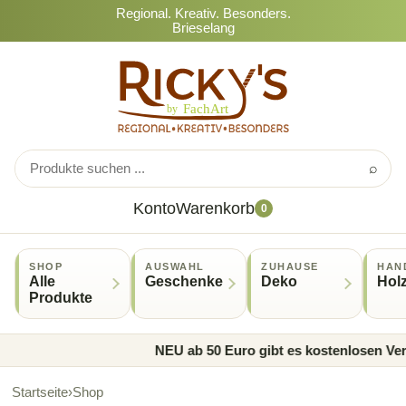
Regional. Kreativ. Besonders.
Brieselang
⌕
Konto
Warenkorb
0
SHOP
AUSWAHL
ZUHAUSE
HAN
Alle
Geschenke
Deko
Hol
Produkte
NEU ab 50 Euro gibt es kostenlosen Vers
Startseite
›
Shop