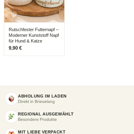
Die
Optionen
können
auf
der
Produktseite
Rutschfester Futternapf –
gewählt
Moderner Kunststoff Napf
werden
für Hund & Katze
9,90
€
ABHOLUNG IM LADEN
Direkt in Brieselang
REGIONAL AUSGEWÄHLT
Besondere Produkte
MIT LIEBE VERPACKT