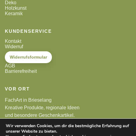
Deko
Holzkunst
Keramik
KUNDENSERVICE
Kontakt
Widerruf
Widerrufsformular
AGB
Barrierefreiheit
VOR ORT
FachArt in Brieselang
Kreative Produkte, regionale Ideen
und besondere Geschenkartikel.
Wir verwenden Cookies, um dir die bestmögliche Erfahrung auf
unserer Website zu bieten.
Alle Preise sind Endpreise. Gemäß §19 UStG wird keine
Umsatzsteuer berechnet.