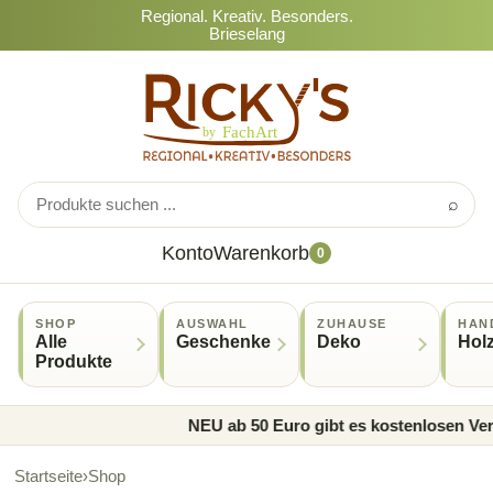
Regional. Kreativ. Besonders.
Brieselang
⌕
Konto
Warenkorb
0
SHOP
AUSWAHL
ZUHAUSE
HAN
Alle
Geschenke
Deko
Hol
Produkte
NEU ab 50 Euro gibt es kostenlosen Vers
Startseite
›
Shop