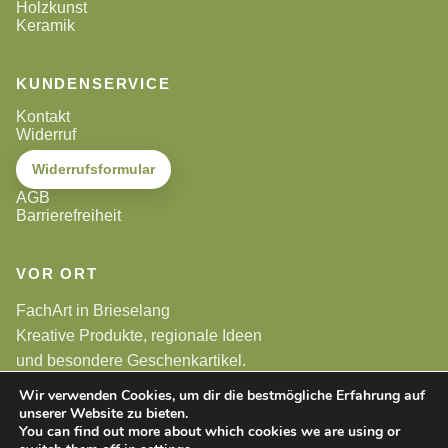
Holzkunst
Keramik
KUNDENSERVICE
Kontakt
Widerruf
Widerrufsformular
AGB
Barrierefreiheit
VOR ORT
FachArt in Brieselang
Kreative Produkte, regionale Ideen
und besondere Geschenkartikel.
Wir verwenden Cookies, um dir die bestmögliche Erfahrung auf
unserer Website zu bieten.
Alle Preise sind Endpreise. Gemäß §19 UStG wird keine
Umsatzsteuer berechnet.
You can find out more about which cookies we are using or