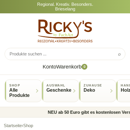
Regional. Kreativ. Besonders.
Brieselang
⌕
Konto
Warenkorb
0
SHOP
AUSWAHL
ZUHAUSE
HAN
Alle
Geschenke
Deko
Hol
Produkte
NEU ab 50 Euro gibt es kostenlosen Versa
Startseite
›
Shop