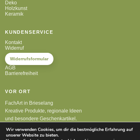
Deko
Holzkunst
Keramik
KUNDENSERVICE
Kontakt
Widerruf
Widerrufsformular
AGB
Barrierefreiheit
VOR ORT
FachArt in Brieselang
Kreative Produkte, regionale Ideen
und besondere Geschenkartikel.
Wir verwenden Cookies, um dir die bestmögliche Erfahrung auf
unserer Website zu bieten.
Alle Preise sind Endpreise. Gemäß §19 UStG wird keine
Umsatzsteuer berechnet.