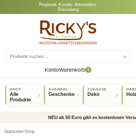
Regional. Kreativ. Besonders.
Brieselang
⌕
Konto
Warenkorb
0
SHOP
AUSWAHL
ZUHAUSE
HAN
Alle
Geschenke
Deko
Hol
Produkte
NEU ab 50 Euro gibt es kostenlosen Versa
Startseite
›
Shop