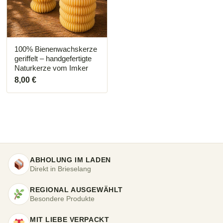
Die
Optionen
können
auf
der
Produktseite
100% Bienenwachskerze
gewählt
geriffelt – handgefertigte
werden
Naturkerze vom Imker
8,00
€
ABHOLUNG IM LADEN
Direkt in Brieselang
REGIONAL AUSGEWÄHLT
Besondere Produkte
MIT LIEBE VERPACKT