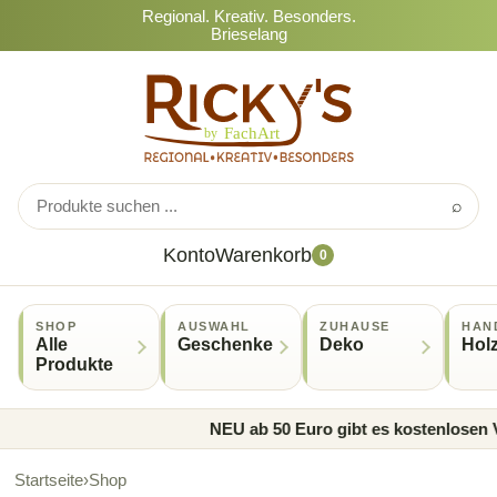
Regional. Kreativ. Besonders.
Brieselang
⌕
Konto
Warenkorb
0
SHOP
AUSWAHL
ZUHAUSE
HAN
Alle
Geschenke
Deko
Hol
Produkte
NEU ab 50 Euro gibt es kostenlosen V
Startseite
›
Shop