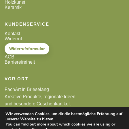
Holzkunst
Keramik
KUNDENSERVICE
Kontakt
Widerruf
Widerrufsformular
AGB
Barrierefreiheit
VOR ORT
FachArt in Brieselang
Kreative Produkte, regionale Ideen
und besondere Geschenkartikel.
Wir verwenden Cookies, um dir die bestmögliche Erfahrung auf
unserer Website zu bieten.
Alle Preise sind Endpreise. Gemäß §19 UStG wird keine
Umsatzsteuer berechnet.
You can find out more about which cookies we are using or