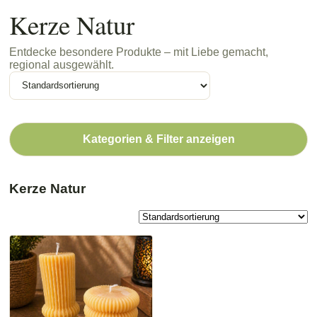
Kerze Natur
Entdecke besondere Produkte – mit Liebe gemacht,
regional ausgewählt.
Kategorien & Filter anzeigen
Kerze Natur
Dieses
Produkt
weist
mehrere
Varianten
auf.