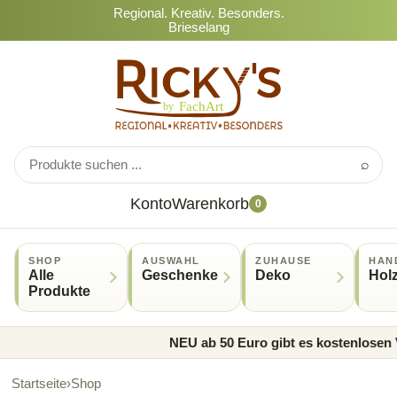
Regional. Kreativ. Besonders.
Brieselang
⌕
Konto
Warenkorb
0
SHOP
AUSWAHL
ZUHAUSE
HAN
Alle
Geschenke
Deko
Hol
Produkte
NEU ab 50 Euro gibt es kostenlosen V
Startseite
›
Shop