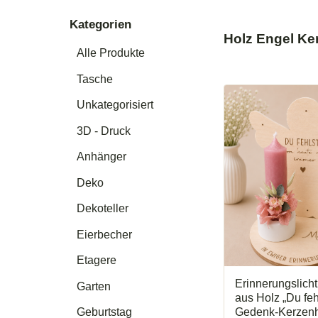
Kategorien
Holz Engel Ke
Alle Produkte
Tasche
Unkategorisiert
3D - Druck
Anhänger
Deko
Dekoteller
Eierbecher
Etagere
Erinnerungslich
Garten
aus Holz „Du fe
Gedenk-Kerzenha
Geburtstag