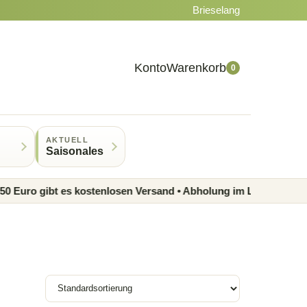
Brieselang
Konto
Warenkorb
0
AKTUELL
Saisonales
o gibt es kostenlosen Versand • Abholung im Laden möglich • R