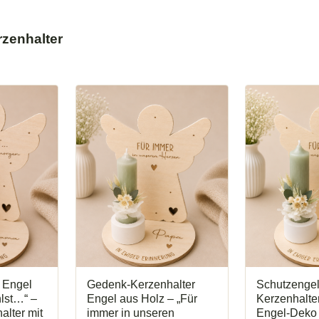
rzenhalter
t Engel
Gedenk-Kerzenhalter
Schutzenge
hlst…“ –
Engel aus Holz – „Für
Kerzenhalte
lter mit
immer in unseren
Engel-Deko 