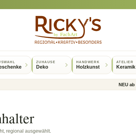
USWAHL
ZUHAUSE
HANDWERK
ATELIER
eschenke
Deko
Holzkunst
Keramik
NEU ab 50 Eur
halter
t, regional ausgewählt.