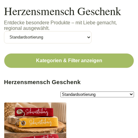
Herzensmensch Geschenk
Entdecke besondere Produkte – mit Liebe gemacht,
regional ausgewählt.
Kategorien & Filter anzeigen
Herzensmensch Geschenk
Dieses
Produkt
weist
mehrere
Varianten
auf.