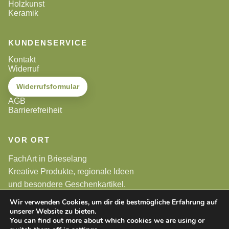
Holzkunst
Keramik
KUNDENSERVICE
Kontakt
Widerruf
Widerrufsformular
AGB
Barrierefreiheit
VOR ORT
FachArt in Brieselang
Kreative Produkte, regionale Ideen
und besondere Geschenkartikel.
Wir verwenden Cookies, um dir die bestmögliche Erfahrung auf
unserer Website zu bieten.
Alle Preise sind Endpreise. Gemäß §19 UStG wird keine
Umsatzsteuer berechnet.
You can find out more about which cookies we are using or