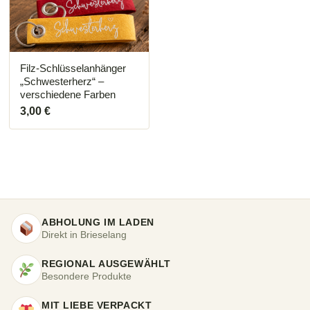
Die
Optionen
können
auf
der
Produktseite
Filz-Schlüsselanhänger
gewählt
„Schwesterherz“ –
werden
verschiedene Farben
3,00
€
ABHOLUNG IM LADEN
Direkt in Brieselang
REGIONAL AUSGEWÄHLT
Besondere Produkte
MIT LIEBE VERPACKT