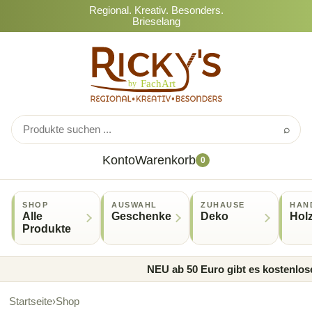
Regional. Kreativ. Besonders.
Brieselang
⌕
Konto
Warenkorb
0
SHOP
AUSWAHL
ZUHAUSE
HAN
Alle
Geschenke
Deko
Hol
Produkte
NEU ab 50 Euro gibt es kostenlose
Startseite
›
Shop