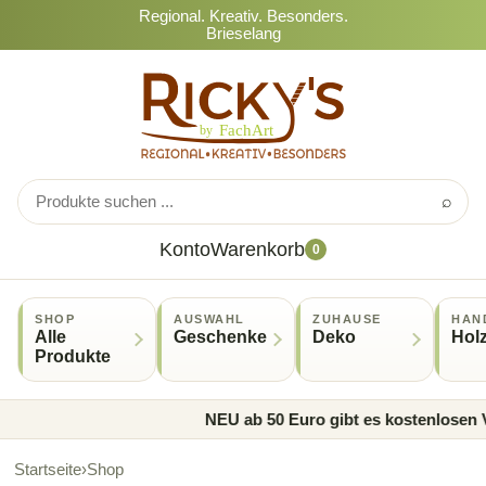
Regional. Kreativ. Besonders.
Brieselang
⌕
Konto
Warenkorb
0
SHOP
AUSWAHL
ZUHAUSE
HAN
Alle
Geschenke
Deko
Hol
Produkte
NEU ab 50 Euro gibt es kostenlosen V
Startseite
›
Shop