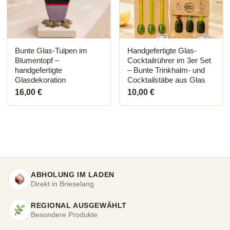
Die
Optionen
können
auf
der
Produktseite
Bunte Glas-Tulpen im
Handgefertigte Glas-
gewählt
Blumentopf –
Cocktailrührer im 3er Set
werden
handgefertigte
– Bunte Trinkhalm- und
Glasdekoration
Cocktailstäbe aus Glas
16,00
€
10,00
€
ABHOLUNG IM LADEN
Direkt in Brieselang
REGIONAL AUSGEWÄHLT
Besondere Produkte