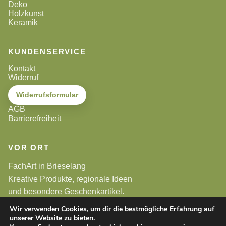
Deko
Holzkunst
Keramik
KUNDENSERVICE
Kontakt
Widerruf
Widerrufsformular
AGB
Barrierefreiheit
VOR ORT
FachArt in Brieselang
Kreative Produkte, regionale Ideen
und besondere Geschenkartikel.
Wir verwenden Cookies, um dir die bestmögliche Erfahrung auf
unserer Website zu bieten.
Alle Preise sind Endpreise. Gemäß §19 UStG wird keine
Umsatzsteuer berechnet.