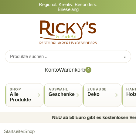
Regional. Kreativ. Besonders.
Brieselang
⌕
Konto
Warenkorb
0
SHOP
AUSWAHL
ZUHAUSE
HAN
Alle
Geschenke
Deko
Hol
Produkte
NEU ab 50 Euro gibt es kostenlosen Vers
Startseite
›
Shop