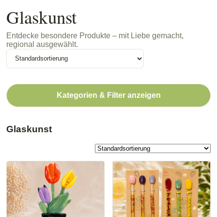
Glaskunst
Entdecke besondere Produkte – mit Liebe gemacht,
regional ausgewählt.
Kategorien & Filter anzeigen
Glaskunst
Dieses
Produkt
weist
mehrere
Varianten
auf.