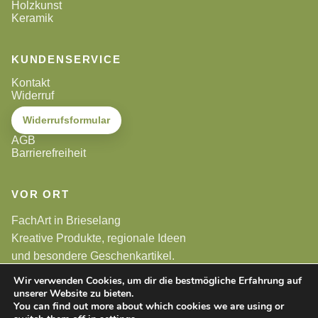
Holzkunst
Keramik
KUNDENSERVICE
Kontakt
Widerruf
Widerrufsformular
AGB
Barrierefreiheit
VOR ORT
FachArt in Brieselang
Kreative Produkte, regionale Ideen
und besondere Geschenkartikel.
Wir verwenden Cookies, um dir die bestmögliche Erfahrung auf
unserer Website zu bieten.
Alle Preise sind Endpreise. Gemäß §19 UStG wird keine
Umsatzsteuer berechnet.
You can find out more about which cookies we are using or