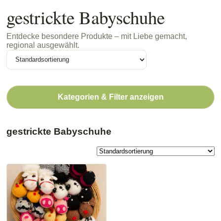
gestrickte Babyschuhe
Entdecke besondere Produkte – mit Liebe gemacht,
regional ausgewählt.
Kategorien & Filter anzeigen
gestrickte Babyschuhe
Dieses
Produkt
weist
mehrere
Varianten
auf.