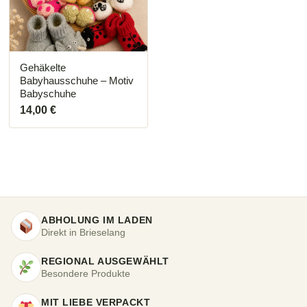
Die
Optionen
können
auf
der
Produktseite
Gehäkelte
gewählt
Babyhausschuhe – Motiv
werden
Babyschuhe
14,00
€
ABHOLUNG IM LADEN
Direkt in Brieselang
REGIONAL AUSGEWÄHLT
Besondere Produkte
MIT LIEBE VERPACKT