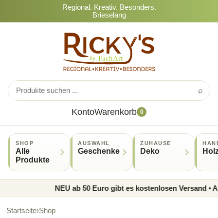
Regional. Kreativ. Besonders.
Brieselang
⌕
Konto
Warenkorb
0
SHOP
AUSWAHL
ZUHAUSE
HAN
Alle
Geschenke
Deko
Hol
Produkte
NEU ab 50 Euro gibt es kostenlosen Versand • Ab
Startseite
›
Shop