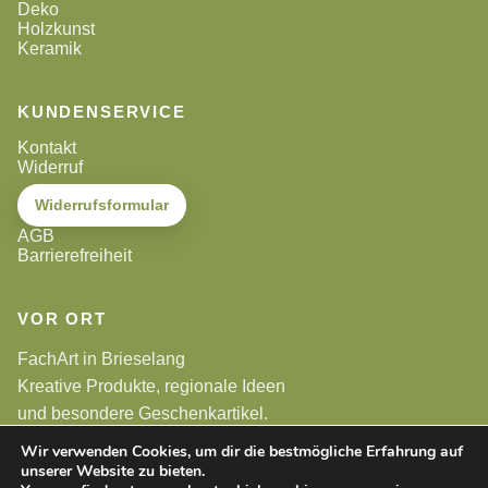
Deko
Holzkunst
Keramik
KUNDENSERVICE
Kontakt
Widerruf
Widerrufsformular
AGB
Barrierefreiheit
VOR ORT
FachArt in Brieselang
Kreative Produkte, regionale Ideen
und besondere Geschenkartikel.
Wir verwenden Cookies, um dir die bestmögliche Erfahrung auf
unserer Website zu bieten.
Alle Preise sind Endpreise. Gemäß §19 UStG wird keine
Umsatzsteuer berechnet.