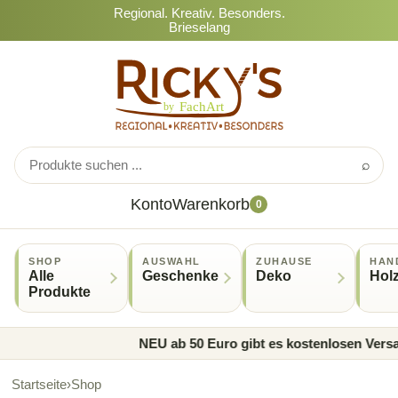
Regional. Kreativ. Besonders.
Brieselang
⌕
Konto
Warenkorb
0
SHOP
AUSWAHL
ZUHAUSE
HAN
Alle
Geschenke
Deko
Hol
Produkte
NEU ab 50 Euro gibt es kostenlosen Versan
Startseite
›
Shop