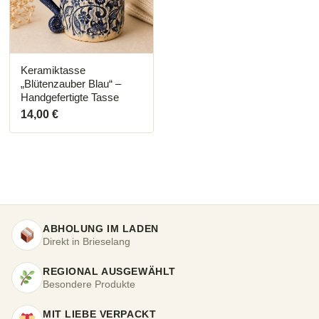
Die
Optionen
können
auf
der
Produktseite
Keramiktasse
gewählt
„Blütenzauber Blau“ –
werden
Handgefertigte Tasse
14,00
€
ABHOLUNG IM LADEN
Direkt in Brieselang
REGIONAL AUSGEWÄHLT
Besondere Produkte
MIT LIEBE VERPACKT