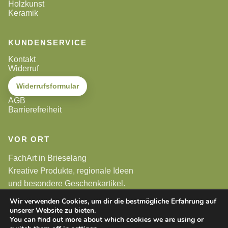
Holzkunst
Keramik
KUNDENSERVICE
Kontakt
Widerruf
Widerrufsformular
AGB
Barrierefreiheit
VOR ORT
FachArt in Brieselang
Kreative Produkte, regionale Ideen
und besondere Geschenkartikel.
Wir verwenden Cookies, um dir die bestmögliche Erfahrung auf
unserer Website zu bieten.
Alle Preise sind Endpreise. Gemäß §19 UStG wird keine
Umsatzsteuer berechnet.
You can find out more about which cookies we are using or