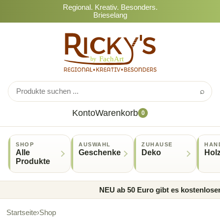
Regional. Kreativ. Besonders.
Brieselang
⌕
Konto
Warenkorb
0
SHOP
AUSWAHL
ZUHAUSE
HAN
Alle
Geschenke
Deko
Hol
Produkte
NEU ab 50 Euro gibt es kostenlosen
Startseite
›
Shop