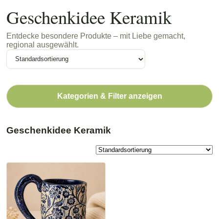
Geschenkidee Keramik
Entdecke besondere Produkte – mit Liebe gemacht,
regional ausgewählt.
Kategorien & Filter anzeigen
Geschenkidee Keramik
Dieses
Produkt
weist
mehrere
Varianten
auf.