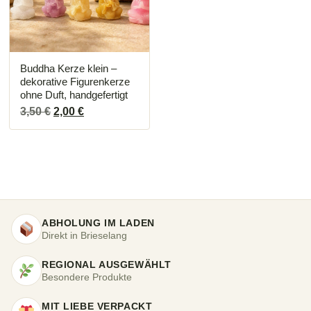
Buddha Kerze klein –
dekorative Figurenkerze
ohne Duft, handgefertigt
Ursprünglicher
Aktueller
3,50
€
2,00
€
Preis
Preis
war:
ist:
3,50 €
2,00 €.
ABHOLUNG IM LADEN
Direkt in Brieselang
REGIONAL AUSGEWÄHLT
Besondere Produkte
MIT LIEBE VERPACKT