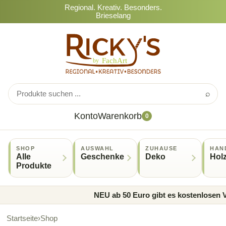
Regional. Kreativ. Besonders.
Brieselang
⌕
Konto
Warenkorb
0
SHOP
AUSWAHL
ZUHAUSE
HAN
Alle
Geschenke
Deko
Hol
Produkte
NEU ab 50 Euro gibt es kostenlosen Ve
Startseite
›
Shop