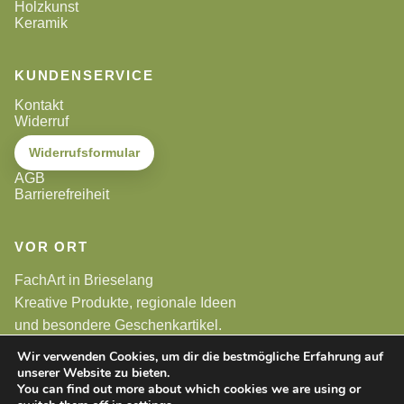
Holzkunst
Keramik
KUNDENSERVICE
Kontakt
Widerruf
Widerrufsformular
AGB
Barrierefreiheit
VOR ORT
FachArt in Brieselang
Kreative Produkte, regionale Ideen
und besondere Geschenkartikel.
Wir verwenden Cookies, um dir die bestmögliche Erfahrung auf
unserer Website zu bieten.
Alle Preise sind Endpreise. Gemäß §19 UStG wird keine
Umsatzsteuer berechnet.
You can find out more about which cookies we are using or