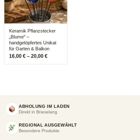
Die
Optionen
können
auf
der
Produktseite
Keramik Pflanzstecker
gewählt
„Blume“ –
werden
handgetöpfertes Unikat
für Garten & Balkon
16,00
€
–
20,00
€
ABHOLUNG IM LADEN
Direkt in Brieselang
REGIONAL AUSGEWÄHLT
Besondere Produkte