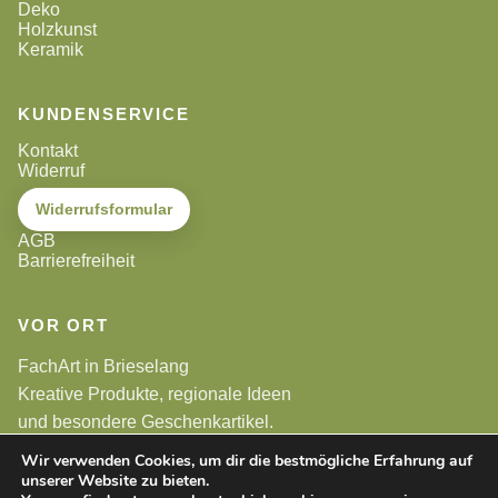
Deko
Holzkunst
Keramik
KUNDENSERVICE
Kontakt
Widerruf
Widerrufsformular
AGB
Barrierefreiheit
VOR ORT
FachArt in Brieselang
Kreative Produkte, regionale Ideen
und besondere Geschenkartikel.
Wir verwenden Cookies, um dir die bestmögliche Erfahrung auf
unserer Website zu bieten.
Alle Preise sind Endpreise. Gemäß §19 UStG wird keine
Umsatzsteuer berechnet.