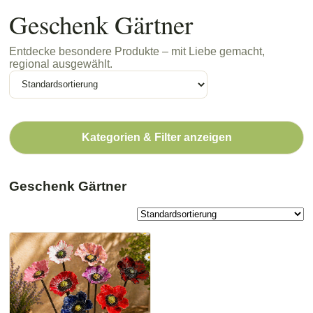
Geschenk Gärtner
Entdecke besondere Produkte – mit Liebe gemacht,
regional ausgewählt.
Kategorien & Filter anzeigen
Geschenk Gärtner
Dieses
Produkt
weist
mehrere
Varianten
auf.