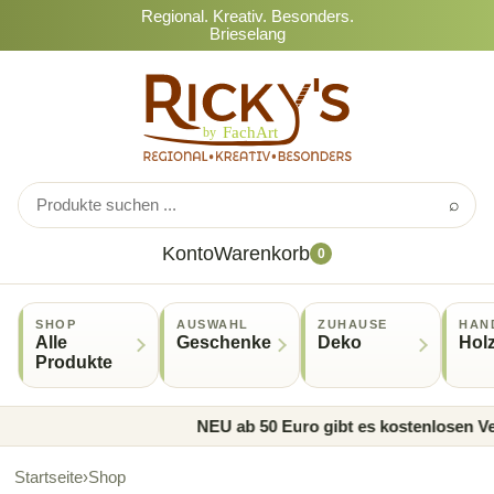
Regional. Kreativ. Besonders.
Brieselang
⌕
Konto
Warenkorb
0
SHOP
AUSWAHL
ZUHAUSE
HAN
Alle
Geschenke
Deko
Hol
Produkte
NEU ab 50 Euro gibt es kostenlosen Ver
Startseite
›
Shop