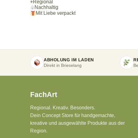
⌖
Regional
Nachhaltig
♧
Mit Liebe verpackt
ABHOLUNG IM LADEN
R
Direkt in Brieselang
Be
FachArt
Regional. Kreativ. Besonders.
Dein Concept Store für handgemachte,
kreative und ausgewählte Produkte aus der
Region.