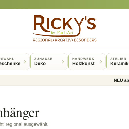
USWAHL
ZUHAUSE
HANDWERK
ATELIER
eschenke
Deko
Holzkunst
Keramik
NEU ab 50 E
nhänger
t, regional ausgewählt.