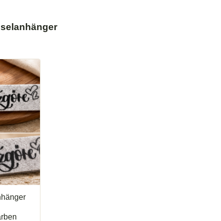
sselanhänger
nhänger
arben