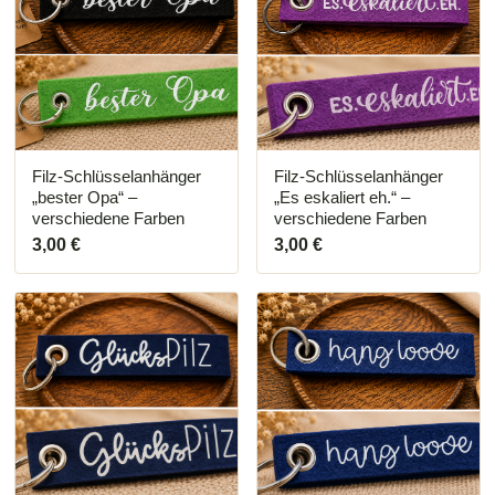
mehrere
Varianten
auf.
Die
Optionen
können
auf
der
Produktseite
Filz-Schlüsselanhänger
Filz-Schlüsselanhänger
gewählt
„bester Opa“ –
„Es eskaliert eh.“ –
werden
verschiedene Farben
verschiedene Farben
3,00
€
3,00
€