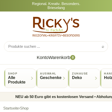
Regional. Kreativ. Besonders.
Brieselang
⌕
Konto
Warenkorb
0
SHOP
AUSWAHL
ZUHAUSE
HAN
Alle
Geschenke
Deko
Hol
Produkte
NEU ab 50 Euro gibt es kostenlosen Versand • Abholung im
Startseite
›
Shop