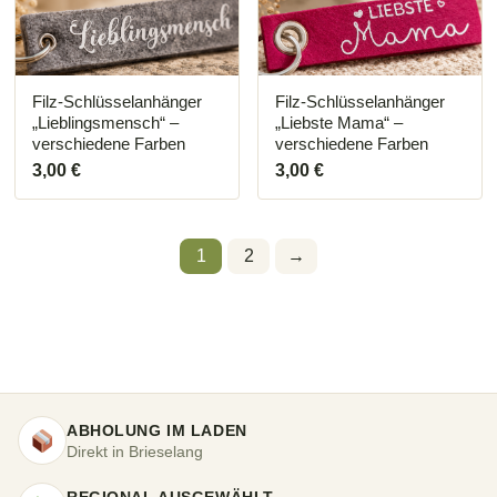
Optionen
Optionen
können
können
auf
auf
der
der
Produktseite
Produktseite
Filz-Schlüsselanhänger
Filz-Schlüsselanhänger
gewählt
gewählt
„Lieblingsmensch“ –
„Liebste Mama“ –
werden
werden
verschiedene Farben
verschiedene Farben
3,00
€
3,00
€
1
2
→
ABHOLUNG IM LADEN
Direkt in Brieselang