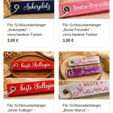
Filz-Schlüsselanhänger
Filz-Schlüsselanhänger
„Ankerplatz“ –
„Beste Freundin“ –
verschiedene Farben
verschiedene Farben
3,00
€
3,00
€
Dieses
Produkt
weist
mehrere
Varianten
auf.
Die
Optionen
können
auf
der
Produktseite
Filz-Schlüsselanhänger
Filz-Schlüsselanhänger
gewählt
„beste Kollegin“ –
„Beste Mama“ –
werden