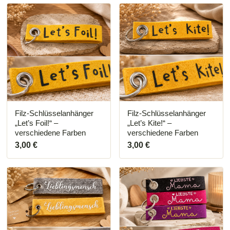
Filz-Schlüsselanhänger
Filz-Schlüsselanhänger
„Let’s Foil!“ –
„Let’s Kite!“ –
verschiedene Farben
verschiedene Farben
3,00
€
3,00
€
Dieses
Dieses
Produkt
Produkt
weist
weist
mehrere
mehrere
Varianten
Varianten
auf.
auf.
Die
Die