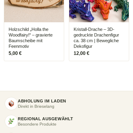
Die
Optionen
können
auf
der
Produktseite
Holzschild „Holla the
Kristall-Drache – 3D-
gewählt
Woodfairy!“ – gravierte
gedruckte Drachenfigur
werden
Baumscheibe mit
ca. 38 cm | Bewegliche
Feenmotiv
Dekofigur
5,00
€
12,00
€
ABHOLUNG IM LADEN
Direkt in Brieselang
REGIONAL AUSGEWÄHLT
Besondere Produkte