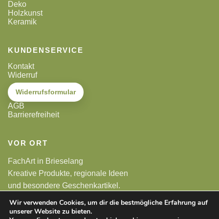
Deko
Holzkunst
Keramik
KUNDENSERVICE
Kontakt
Widerruf
Widerrufsformular
AGB
Barrierefreiheit
VOR ORT
FachArt in Brieselang
Kreative Produkte, regionale Ideen
und besondere Geschenkartikel.
Wir verwenden Cookies, um dir die bestmögliche Erfahrung auf
unserer Website zu bieten.
Alle Preise sind Endpreise. Gemäß §19 UStG wird keine
Umsatzsteuer berechnet.