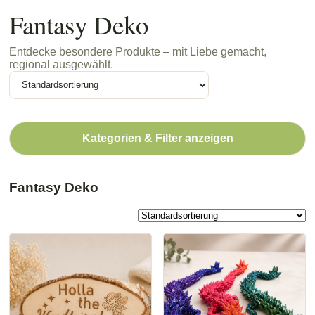
Fantasy Deko
Entdecke besondere Produkte – mit Liebe gemacht,
regional ausgewählt.
Kategorien & Filter anzeigen
Fantasy Deko
Dieses
Produkt
weist
mehrere
Varianten
auf.