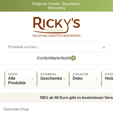
Regional. Kreativ. Besonders.
Brieselang
⌕
Konto
Warenkorb
0
SHOP
AUSWAHL
ZUHAUSE
HAN
Alle
Geschenke
Deko
Hol
Produkte
NEU ab 50 Euro gibt es kostenlosen Versan
Startseite
›
Shop