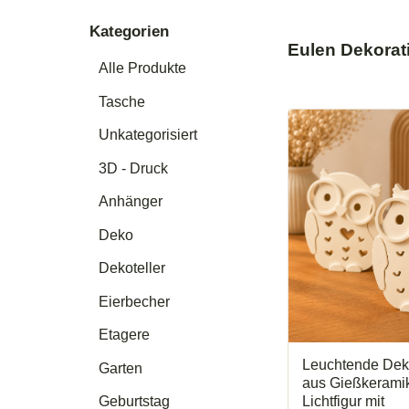
Kategorien
Eulen Dekorat
Alle Produkte
Tasche
Dieses
Produkt
Unkategorisiert
weist
mehrere
3D - Druck
Varianten
auf.
Anhänger
Die
Optionen
Deko
können
auf
Dekoteller
der
Produktseite
Eierbecher
gewählt
werden
Etagere
Leuchtende Dek
Garten
aus Gießkerami
Lichtfigur mit
Geburtstag