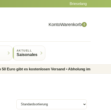
Brieselang
Konto
Warenkorb
0
AKTUELL
Saisonales
uro gibt es kostenlosen Versand • Abholung im Laden möglich •