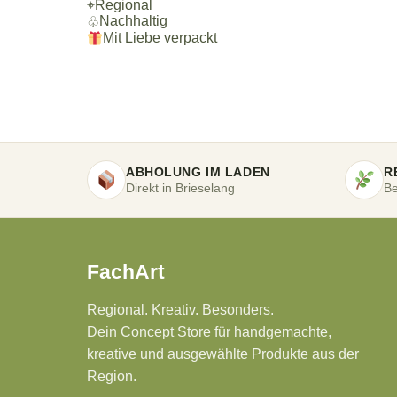
⌖
Regional
Nachhaltig
♧
Mit Liebe verpackt
ABHOLUNG IM LADEN
R
Direkt in Brieselang
Be
FachArt
Regional. Kreativ. Besonders.
Dein Concept Store für handgemachte,
kreative und ausgewählte Produkte aus der
Region.