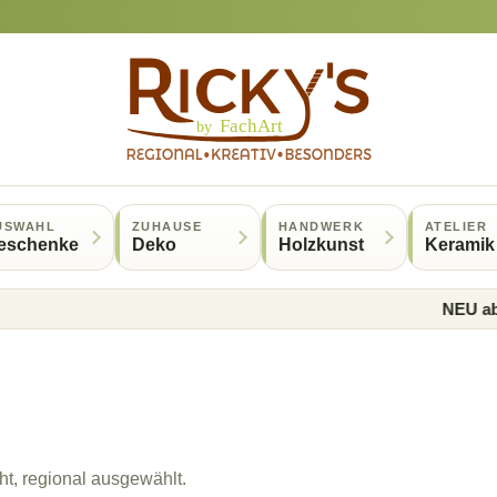
USWAHL
ZUHAUSE
HANDWERK
ATELIER
eschenke
Deko
Holzkunst
Keramik
NEU ab 50 E
t, regional ausgewählt.