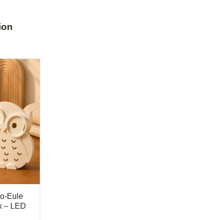
ion
o-Eule
k – LED