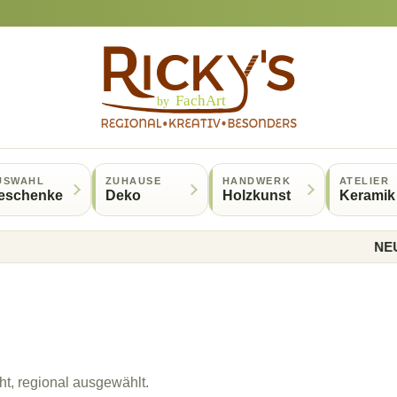
USWAHL
ZUHAUSE
HANDWERK
ATELIER
eschenke
Deko
Holzkunst
Keramik
NEU ab 5
t, regional ausgewählt.