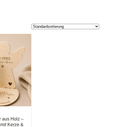
l
r aus Holz –
mit Kerze &