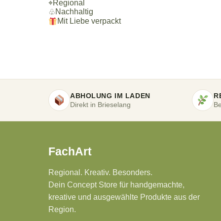
⌖
Regional
Nachhaltig
♧
Mit Liebe verpackt
ABHOLUNG IM LADEN
R
Direkt in Brieselang
Be
FachArt
Regional. Kreativ. Besonders.
Dein Concept Store für handgemachte,
kreative und ausgewählte Produkte aus der
Region.