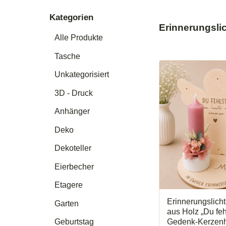
Kategorien
Erinnerungsli
Alle Produkte
Tasche
Unkategorisiert
3D - Druck
Anhänger
Deko
Dekoteller
Eierbecher
Etagere
Erinnerungslich
Garten
aus Holz „Du fe
Gedenk-Kerzenha
Geburtstag