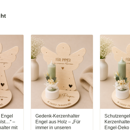
cht
t Engel
Gedenk-Kerzenhalter
Schutzenge
hlst…“ –
Engel aus Holz – „Für
Kerzenhalte
lter mit
immer in unseren
Engel-Deko 