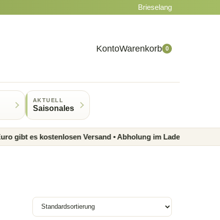
Brieselang
Konto
Warenkorb
0
AKTUELL
Saisonales
bt es kostenlosen Versand • Abholung im Laden möglich • Region