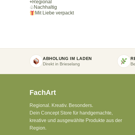
⌖
Regional
Nachhaltig
♧
Mit Liebe verpackt
ABHOLUNG IM LADEN
R
Direkt in Brieselang
Be
FachArt
Regional. Kreativ. Besonders.
Dein Concept Store für handgemachte,
kreative und ausgewählte Produkte aus der
Region.