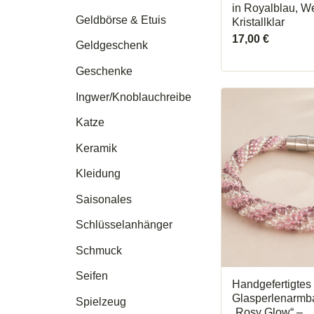
in Royalblau, W
Geldbörse & Etuis
Kristallklar
17,00
€
Geldgeschenk
Geschenke
Ingwer/Knoblauchreibe
Katze
Keramik
Kleidung
Saisonales
Schlüsselanhänger
Schmuck
Seifen
Handgefertigtes
Glasperlenarmb
Spielzeug
„Rosy Glow“ –