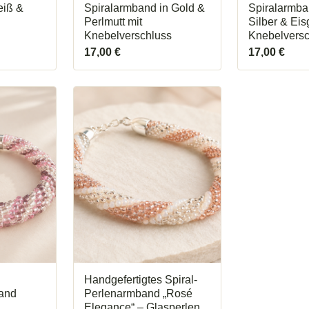
eiß &
Spiralarmband in Gold &
Spiralarmba
Perlmutt mit
Silber & Eis
Knebelverschluss
Knebelversc
17,00
€
17,00
€
Handgefertigtes Spiral-
and
Perlenarmband „Rosé
Elegance“ – Glasperlen