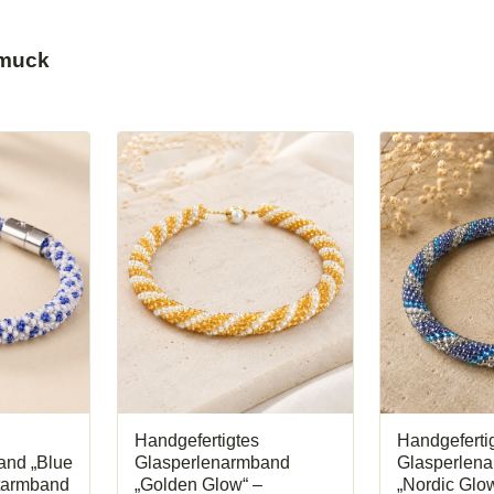
hmuck
Handgefertigtes
Handgeferti
and „Blue
Glasperlenarmband
Glasperlen
tarmband
„Golden Glow“ –
„Nordic Glo