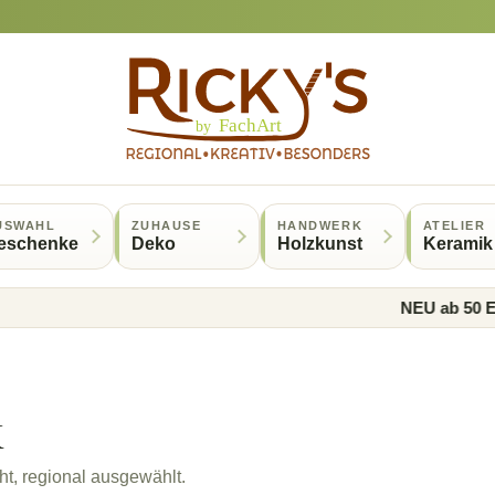
USWAHL
ZUHAUSE
HANDWERK
ATELIER
eschenke
Deko
Holzkunst
Keramik
NEU ab 50 Euro gi
k
t, regional ausgewählt.