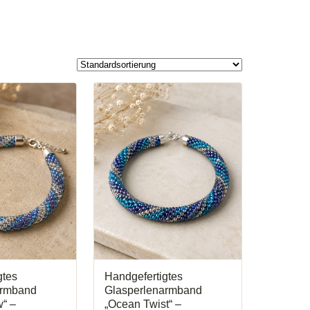
gtes
Handgefertigtes
armband
Glasperlenarmband
w“ –
„Ocean Twist“ –