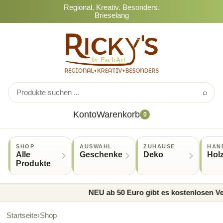
Regional. Kreativ. Besonders.
Brieselang
⌕
Konto
Warenkorb
0
SHOP
AUSWAHL
ZUHAUSE
HAN
Alle
Geschenke
Deko
Hol
Produkte
NEU ab 50 Euro gibt es kostenlosen Ver
Startseite
›
Shop