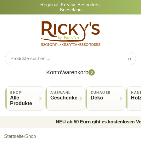
Regional. Kreativ. Besonders.
Brieselang
⌕
Konto
Warenkorb
0
SHOP
AUSWAHL
ZUHAUSE
HAN
Alle
Geschenke
Deko
Hol
Produkte
NEU ab 50 Euro gibt es kostenlosen Ver
Startseite
›
Shop