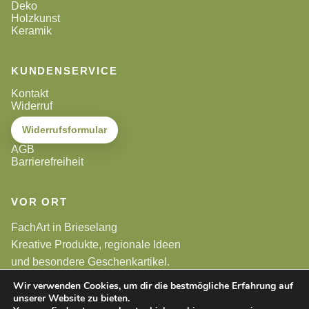
Deko
Holzkunst
Keramik
KUNDENSERVICE
Kontakt
Widerruf
Widerrufsformular
AGB
Barrierefreiheit
VOR ORT
FachArt in Brieselang
Kreative Produkte, regionale Ideen
und besondere Geschenkartikel.
Wir verwenden Cookies, um dir die bestmögliche Erfahrung auf
unserer Website zu bieten.
Alle Preise sind Endpreise. Gemäß §19 UStG wird keine
Umsatzsteuer berechnet.