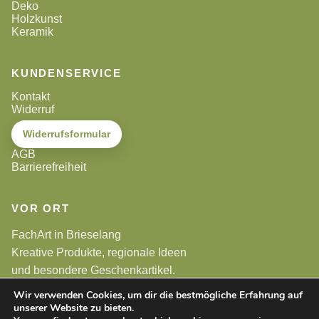
Deko
Holzkunst
Keramik
KUNDENSERVICE
Kontakt
Widerruf
Widerrufsformular
AGB
Barrierefreiheit
VOR ORT
FachArt in Brieselang
Kreative Produkte, regionale Ideen
und besondere Geschenkartikel.
Wir verwenden Cookies, um dir die bestmögliche Erfahrung auf
unserer Website zu bieten.
Alle Preise sind Endpreise. Gemäß §19 UStG wird keine
Umsatzsteuer berechnet.