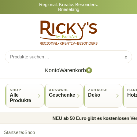
Regional. Kreativ. Besonders.
Brieselang
⌕
Konto
Warenkorb
0
SHOP
AUSWAHL
ZUHAUSE
HAN
Alle
Geschenke
Deko
Hol
Produkte
NEU ab 50 Euro gibt es kostenlosen Ver
Startseite
›
Shop