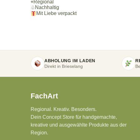
⌖
Regional
Nachhaltig
♧
Mit Liebe verpackt
ABHOLUNG IM LADEN
R
Direkt in Brieselang
Be
FachArt
Regional. Kreativ. Besonders.
Dein Concept Store für handgemachte,
kreative und ausgewählte Produkte aus der
Region.