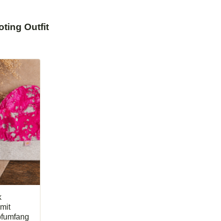
ting Outfit
k
mit
pfumfang