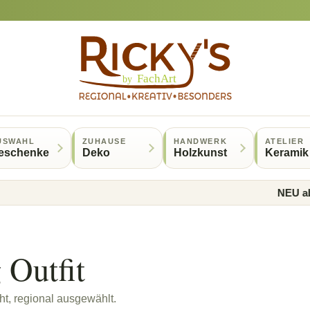
USWAHL
ZUHAUSE
HANDWERK
ATELIER
eschenke
Deko
Holzkunst
Keramik
NEU ab 50 
 Outfit
t, regional ausgewählt.