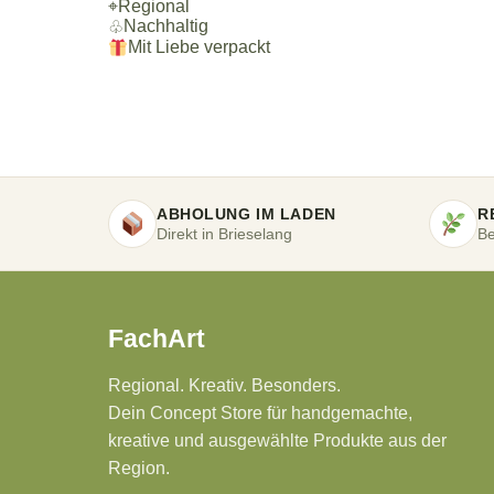
⌖
Regional
Nachhaltig
♧
Mit Liebe verpackt
ABHOLUNG IM LADEN
R
Direkt in Brieselang
Be
FachArt
Regional. Kreativ. Besonders.
Dein Concept Store für handgemachte,
kreative und ausgewählte Produkte aus der
Region.