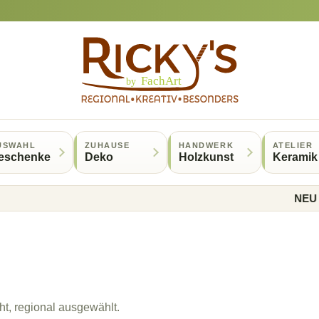
USWAHL
ZUHAUSE
HANDWERK
ATELIER
eschenke
Deko
Holzkunst
Keramik
NEU ab 50
t, regional ausgewählt.