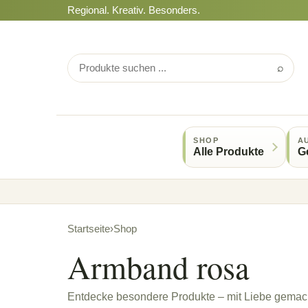
Regional. Kreativ. Besonders.
⌕
SHOP
A
Alle Produkte
G
Startseite
›
Shop
Armband rosa
Entdecke besondere Produkte – mit Liebe gemach