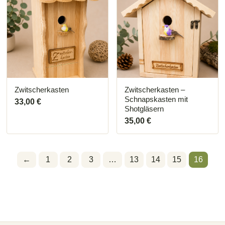
Zwitscherkasten
Zwitscherkasten –
Schnapskasten mit
33,00
€
Shotgläsern
35,00
€
←
1
2
3
…
13
14
15
16