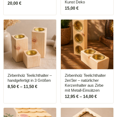
Kunst Deko
20,00
€
15,00
€
Dieses
Dieses
Produkt
Produkt
weist
weist
mehrere
mehrere
Varianten
Varianten
auf.
auf.
Die
Die
Optionen
Optionen
können
können
auf
auf
der
der
Produktseite
Produktseite
Zirbenholz Teelichthalter –
Zirbenholz Teelichthalter
gewählt
gewählt
handgefertigt in 3 Größen
2er/3er – natürlicher
werden
werden
Kerzenhalter aus Zirbe
8,50
€
–
11,50
€
mit Metall-Einsätzen
12,95
€
–
14,00
€