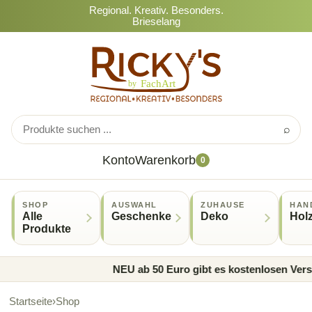
Regional. Kreativ. Besonders.
Brieselang
⌕
Konto
Warenkorb
0
SHOP
AUSWAHL
ZUHAUSE
HAN
Alle
Geschenke
Deko
Hol
Produkte
NEU ab 50 Euro gibt es kostenlosen Versan
Startseite
›
Shop